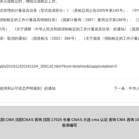
未完成检定的，继续完成检定工作。
法管理的计量器具目录（型式批准部分）》（质检总局公告2005年第145号）、《
国强制检定的工作计量器具明细目录》（国家计量局〔1987〕量局法字第188号）、
15号）、《关于调整〈中华人民共和国强制检定的工作计量器具目录〉的通知》（国质检
录〉取消的通知》（国质检法〔2002〕386号）、《关于颁发〈强制检定的工作计
s/201911/t20191104_308126.html?from=timeline&isappinstalled=0
可标识使用和认可状态声明规则》的通知
下一条：
中华人
沈阳 CMA
沈阳CNAS 咨询
沈阳 17025
长春 CNAS
大连 cma
认证 咨询
CMA 咨询
1
标准编写