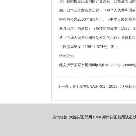
录》强制检定范围内的计量器具，已经受理但尚
四、自本公告发布之日起，《中华人民共和国依
检总局公告2006年第5号）、《中华人民共和
器具目录〉的通知》（质技监局政发〔1999〕
从〈中华人民共和国强制检定的工作计量器具目
（技监局量发〔1991〕374号）废止。
特此公告。
此文源于国家市场局http://gkml.samr.gov.cn/nsjg/jl
上一条：
关于发布CNAS-R01：2019《认
友情链接:
大连认证
郑州 CMA
郑州认证
沈阳认证