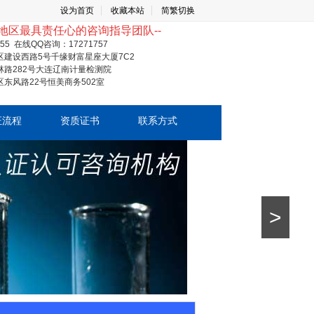
设为首页
收藏本站
简繁切换
地区最具责任心的咨询指导团队--
355 在线QQ咨询：17271757
建设西路5号千缘财富星座大厦7C2
路282号大连辽南计量检测院
东风路22号恒美商务502室
证流程
资质证书
联系方式
>