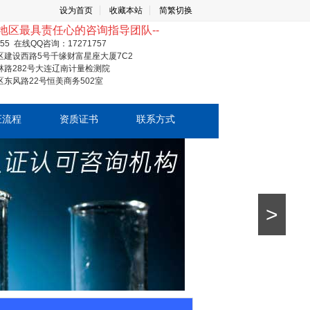
设为首页
收藏本站
简繁切换
地区最具责任心的咨询指导团队--
355 在线QQ咨询：17271757
建设西路5号千缘财富星座大厦7C2
路282号大连辽南计量检测院
东风路22号恒美商务502室
证流程
资质证书
联系方式
>