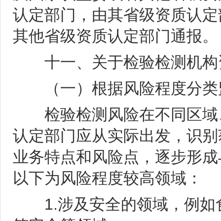
认定部门，由其省级资质认定
其他省级资质认定部门通报。
十一、关于检验检测机构资
（一）根据风险程度分类
检验检测风险在不同区域、
认定部门应从实际出发，识别
业务特点和风险点，逐步形成
以下为风险程度较高领域：
1.涉及安全的领域，例如