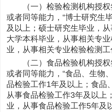
（一）检验检测机构授权签
或者同等能力，“博士研究生
及以上；硕士研究生毕业，从
大学本科毕业，从事相关专业
业，从事相关专业检验检测工
（二）食品检验机构授权签
或者同等能力，“食品、生物
品检验工作1年及以上；食品
从事食品检验工作3年及以上
业，从事食品检验工作5年及