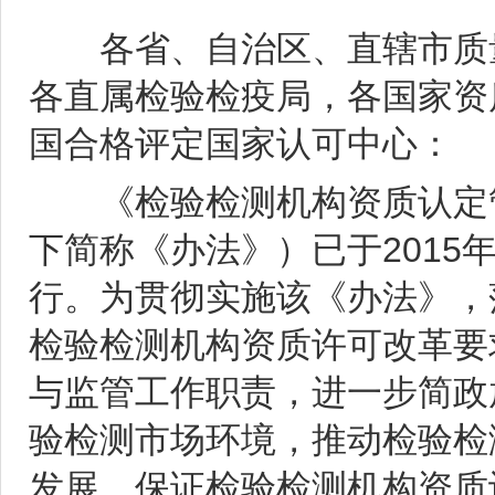
各省、自治区、直辖市质量
各直属检验检疫局，各国家资
国合格评定国家认可中心：
《检验检测机构资质认定管
下简称《办法》）已于2015年
行。为贯彻实施该《办法》，
检验检测机构资质许可改革要
与监管工作职责，进一步简政
验检测市场环境，推动检验检
发展，保证检验检测机构资质