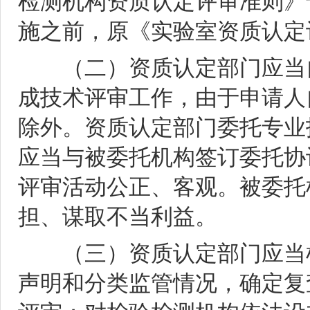
检测机构资质认定评审准则》于
施之前，原《实验室资质认定
（二）资质认定部门应当自
成技术评审工作，由于申请人
除外。资质认定部门委托专业
应当与被委托机构签订委托协
评审活动公正、客观。被委托
担、谋取不当利益。
（三）资质认定部门应当根
声明和分类监管情况，确定复