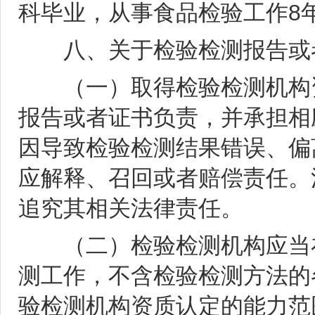
科毕业，从事食品检验工作8
八、关于检验检测报告或
（一）取得检验检测机构资
报告或者证书负责，并承担相
因导致检验检测结果错误、偏
应解释、召回或者赔偿责任。
追究其相关法律责任。
（二）检验检测机构应当在
测工作，不含检验检测方法的
验检测机构资质认定的能力范