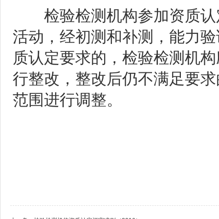
检验检测机构参加资质认定
活动，经初测和补测，能力验
质认定要求的，检验检测机构
行整改，整改后仍不满足要求
范围进行调整。