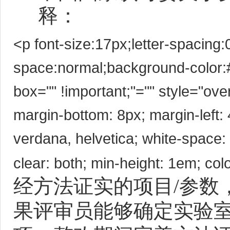
释：
<p font-size:17px;letter-spacing:0
space:normal;background-color:#ff
box="" !important;"="" style="ov
margin-bottom: 8px; margin-left: 
verdana, helvetica; white-space
clear: both; min-height: 1em; colo
经方法证实的项目/参数
果评审员能够确定实验